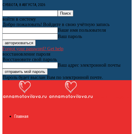
СУББОТА, 8 АВГУСТА, 2026
войти в систему
Добро пожаловать! Войдите в свою учётную запись
Ваше имя пользователя
Ваш пароль
Forgot your password? Get help
восстановление пароля
Восстановите свой пароль
Ваш адрес электронной почты
Пароль будет выслан Вам по электронной почте.
Женский онлайн
Главная
журнал