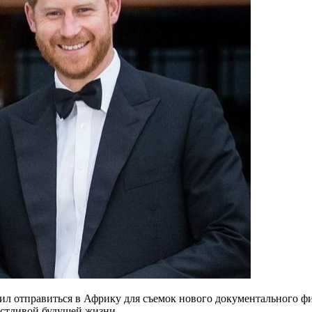
л отправиться в Африку для съемок нового документального фил
астливой будущей жизни.