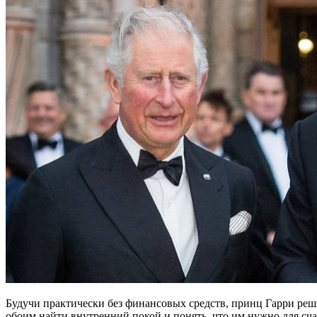
Будучи практически без финансовых средств, принц Гарри реши
обоим найти внутренний покой и понять, что им нужно для сч