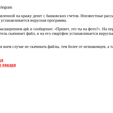
вленной на кражу денег с банковских счетов. Неизвестные расс
н устанавливается вирусная программа.
сширением apk и сообщение: «Привет, это ты на фото?». На пер
тель скачивает файл, и на его смартфон устанавливается вирус
 коем случае не скачивать файлы, тем более от незнакомцев, а
ца
о пекаря