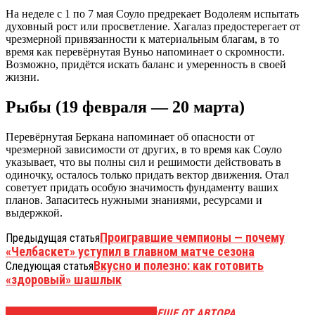
На неделе с 1 по 7 мая Соуло предрекает Водолеям испытать
духовный рост или просветление. Хагалаз предостерегает от
чрезмерной привязанности к материальным благам, в то
время как перевёрнутая Вуньо напоминает о скромности.
Возможно, придётся искать баланс и умеренность в своей
жизни.
Рыбы (19 февраля — 20 марта)
Перевёрнутая Беркана напоминает об опасности от
чрезмерной зависимости от других, в то время как Соуло
указывает, что вы полны сил и решимости действовать в
одиночку, осталось только придать вектор движения. Отал
советует придать особую значимость фундаменту ваших
планов. Запаситесь нужными знаниями, ресурсами и
выдержкой.
Проигравшие чемпионы — почему
Предыдущая статья
«Челбаскет» уступил в главном матче сезона
Вкусно и полезно: как готовить
Следующая статья
«здоровый» шашлык
ЭТО МОЖЕТ БЫТЬ ИНТЕРЕСНО
ЕЩЕ ОТ АВТОРА