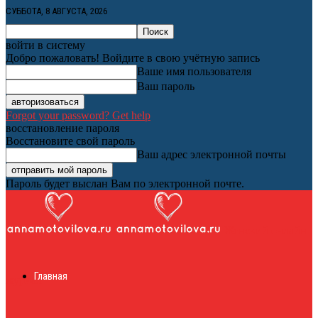
СУББОТА, 8 АВГУСТА, 2026
войти в систему
Добро пожаловать! Войдите в свою учётную запись
Ваше имя пользователя
Ваш пароль
Forgot your password? Get help
восстановление пароля
Восстановите свой пароль
Ваш адрес электронной почты
Пароль будет выслан Вам по электронной почте.
Женский онлайн
Главная
журнал