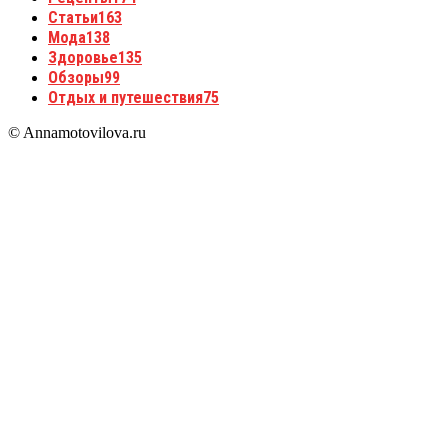
Статьи
163
Мода
138
Здоровье
135
Обзоры
99
Отдых и путешествия
75
© Annamotovilova.ru