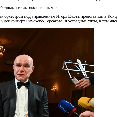
ым оркестром под управлением Игоря Ежова представили в Конц
вшийся концерт Римского-Корсакова, и эстрадные хиты, в том ч