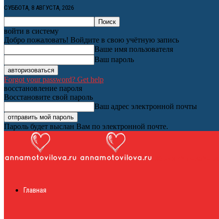
СУББОТА, 8 АВГУСТА, 2026
войти в систему
Добро пожаловать! Войдите в свою учётную запись
Ваше имя пользователя
Ваш пароль
Forgot your password? Get help
восстановление пароля
Восстановите свой пароль
Ваш адрес электронной почты
Пароль будет выслан Вам по электронной почте.
Женский онлайн ж
Главная