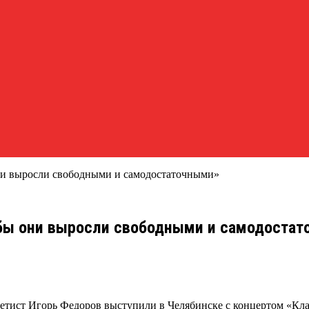
они выросли свободными и самодостаточными»
обы они выросли свободными и самодоста
тист Игорь Федоров выступили в Челябинске с концертом «Клас