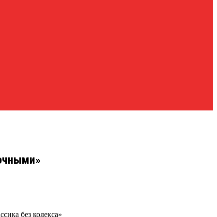
точными»
сика без кодекса»