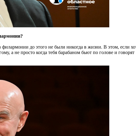
илармонии?
 филармонии до этого не были никогда в жизни. В этом, если х
ому, а не просто когда тебя барабаном бьют по голове и говоря