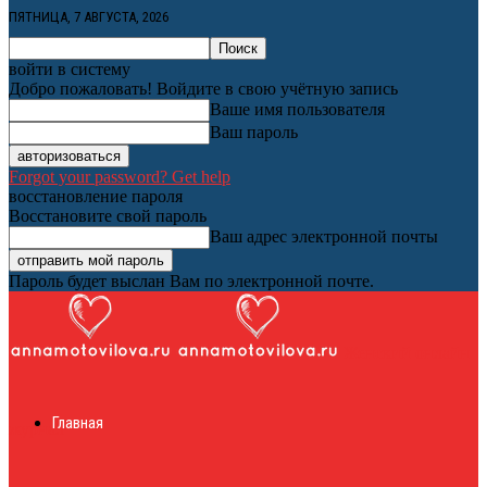
ПЯТНИЦА, 7 АВГУСТА, 2026
войти в систему
Добро пожаловать! Войдите в свою учётную запись
Ваше имя пользователя
Ваш пароль
Forgot your password? Get help
восстановление пароля
Восстановите свой пароль
Ваш адрес электронной почты
Пароль будет выслан Вам по электронной почте.
Женский онлайн
Главная
журнал