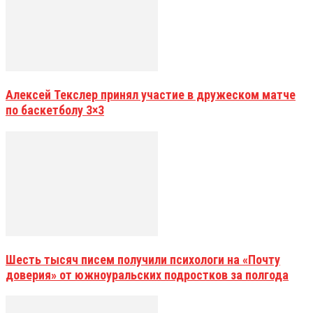
Алексей Текслер принял участие в дружеском матче
по баскетболу 3×3
Шесть тысяч писем получили психологи на «Почту
доверия» от южноуральских подростков за полгода