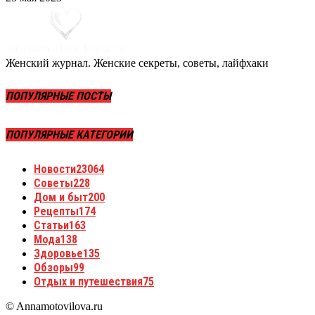
Женский журнал. Женские секреты, советы, лайфхаки
ПОПУЛЯРНЫЕ ПОСТЫ
ПОПУЛЯРНЫЕ КАТЕГОРИИ
Новости
23064
Советы
228
Дом и быт
200
Рецепты
174
Статьи
163
Мода
138
Здоровье
135
Обзоры
99
Отдых и путешествия
75
© Annamotovilova.ru