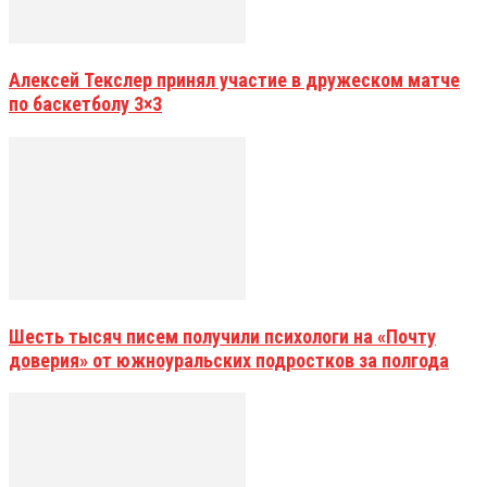
Алексей Текслер принял участие в дружеском матче
по баскетболу 3×3
Шесть тысяч писем получили психологи на «Почту
доверия» от южноуральских подростков за полгода