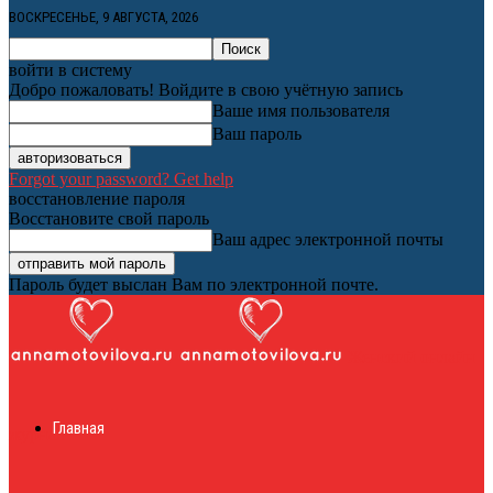
ВОСКРЕСЕНЬЕ, 9 АВГУСТА, 2026
войти в систему
Добро пожаловать! Войдите в свою учётную запись
Ваше имя пользователя
Ваш пароль
Forgot your password? Get help
восстановление пароля
Восстановите свой пароль
Ваш адрес электронной почты
Пароль будет выслан Вам по электронной почте.
Женский онлайн
Главная
журнал