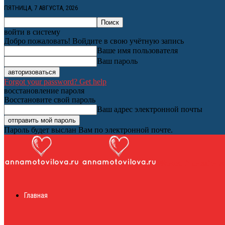
ПЯТНИЦА, 7 АВГУСТА, 2026
войти в систему
Добро пожаловать! Войдите в свою учётную запись
Ваше имя пользователя
Ваш пароль
Forgot your password? Get help
восстановление пароля
Восстановите свой пароль
Ваш адрес электронной почты
Пароль будет выслан Вам по электронной почте.
Женский онлайн ж
Главная