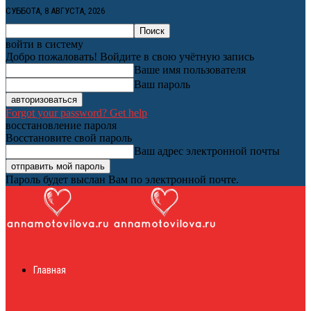
СУББОТА, 8 АВГУСТА, 2026
войти в систему
Добро пожаловать! Войдите в свою учётную запись
Ваше имя пользователя
Ваш пароль
Forgot your password? Get help
восстановление пароля
Восстановите свой пароль
Ваш адрес электронной почты
Пароль будет выслан Вам по электронной почте.
Женский онлайн
Главная
журнал