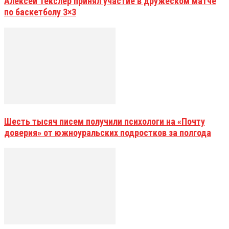
Алексей Текслер принял участие в дружеском матче
по баскетболу 3×3
Шесть тысяч писем получили психологи на «Почту
доверия» от южноуральских подростков за полгода