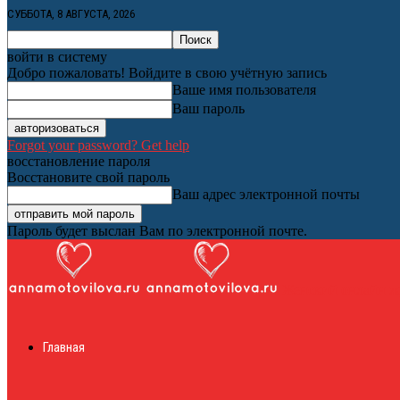
СУББОТА, 8 АВГУСТА, 2026
войти в систему
Добро пожаловать! Войдите в свою учётную запись
Ваше имя пользователя
Ваш пароль
Forgot your password? Get help
восстановление пароля
Восстановите свой пароль
Ваш адрес электронной почты
Пароль будет выслан Вам по электронной почте.
Женский онлайн ж
Главная