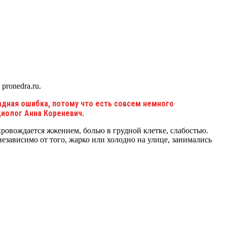
pronedra.ru.
садная ошибка, потому что есть совсем немного
диолог Анна Кореневич.
провождается жжением, болью в грудной клетке, слабостью.
езависимо от того, жарко или холодно на улице, занимались