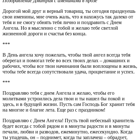
Поздравление Дмитрия с именинами в прозе
Дорогой мой друг и верный товарищ, ты сегодня празднуешь
свои именины, мне очень жаль, что я нахожусь так далеко от
тебя и не смогу обнять тебя лично и поздравить с Днем
Ангела. Но я мысленно с тобой и желаю тебе светлой
жизненной дороги и счастья без конца.
***
В День ангела хочу пожелать, чтобы твой ангел всегда тебя
оберегал и помогал тебе во всех твоих делах – домашних и
рабочих, чтобы все твои начинания были воплощены в жизнь,
чтобы тебе всегда сопутствовали удача, процветание и успех.
***
Поздравляю тебя с днем Ангела и желаю, чтобы его
молитвами устроились дела твои и ты нашел бы покой и
здесь, и в будущей жизни. Пусть сам Господь Бог хранит тебя
на многие и благие лета. Еще раз с праздником!
Поздравляю с Днем Ангела! Пусть твой небесный хранитель
будет всегда с тобой рядом и в минуты радости и в минуты
печали, любви и разводов, ежеминутно, ежесекундно. Когда
ты упадешь, он – поднимет, когда ты заплачеш – обрадует,