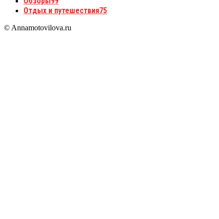
Обзоры
99
Отдых и путешествия
75
© Annamotovilova.ru