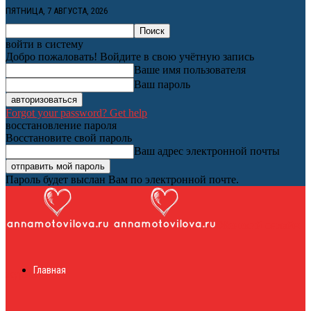
ПЯТНИЦА, 7 АВГУСТА, 2026
войти в систему
Добро пожаловать! Войдите в свою учётную запись
Ваше имя пользователя
Ваш пароль
Forgot your password? Get help
восстановление пароля
Восстановите свой пароль
Ваш адрес электронной почты
Пароль будет выслан Вам по электронной почте.
Женский онлайн
Главная
журнал