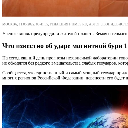
МОСКВА, 11.05.2022, 06:41:35, РЕДАКЦИЯ FTIMES.RU, АВТОР ЛЕОНИД ВИСЛО
Ученые вновь предупредили жителей планеты Земля о геомагнит
Что известно об ударе магнитной бури 1
На сегодняшний день прогнозы независимой лаборатории говор
не обходятся без редкого вмешательства слабых геоударов, к
Сообщается, что единственный и самый мощный геоудар придется
многих регионов Российской Федерации, перенести его будет н