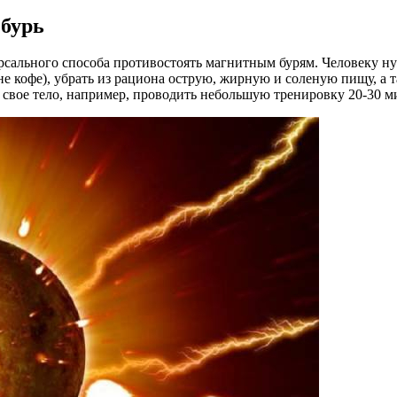
 бурь
рсального способа противостоять магнитным бурям. Человеку нуж
е кофе), убрать из рациона острую, жирную и соленую пищу, а т
ь свое тело, например, проводить небольшую тренировку 20-30 