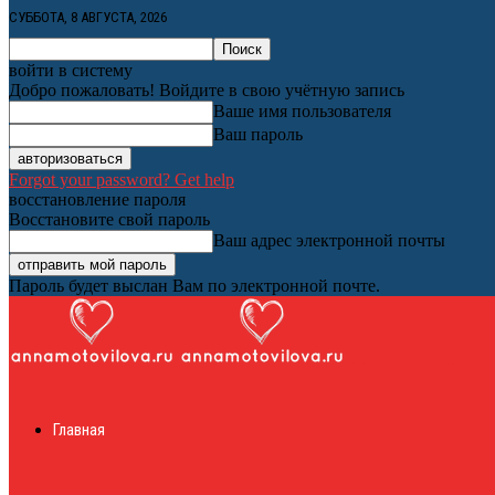
СУББОТА, 8 АВГУСТА, 2026
войти в систему
Добро пожаловать! Войдите в свою учётную запись
Ваше имя пользователя
Ваш пароль
Forgot your password? Get help
восстановление пароля
Восстановите свой пароль
Ваш адрес электронной почты
Пароль будет выслан Вам по электронной почте.
Женский онлайн ж
Главная