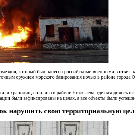
мездия, который был нанесен российскими военными в ответ на
точным оружием морского базирования ночью в районе города Од
или хранилища топлива в районе Николаева, где находилось око
онации были зафиксированы на целях, а все объекты были успеш
к нарушить свою территориальную целос