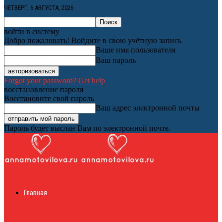
ЧЕТВЕРГ, 6 АВГУСТА, 2026
войти в систему
Добро пожаловать! Войдите в свою учётную запись
Ваше имя пользователя
Ваш пароль
Forgot your password? Get help
восстановление пароля
Восстановите свой пароль
Ваш адрес электронной почты
Пароль будет выслан Вам по электронной почте.
Женский онлайн
Главная
журнал