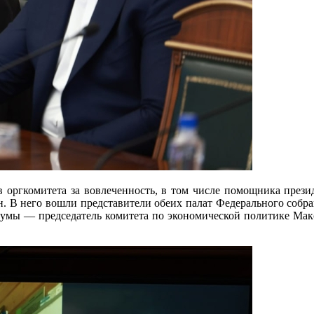
ов оргкомитета за вовлеченность, в том числе помощника пре
н. В него вошли представители обеих палат Федерального собра
умы — председатель комитета по экономической политике Макс