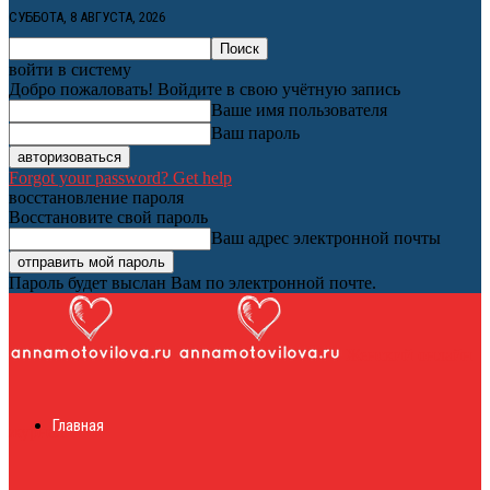
СУББОТА, 8 АВГУСТА, 2026
войти в систему
Добро пожаловать! Войдите в свою учётную запись
Ваше имя пользователя
Ваш пароль
Forgot your password? Get help
восстановление пароля
Восстановите свой пароль
Ваш адрес электронной почты
Пароль будет выслан Вам по электронной почте.
Женский онлайн
Главная
журнал