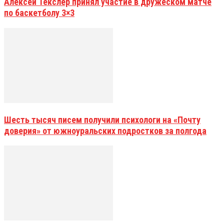
Алексей Текслер принял участие в дружеском матче
по баскетболу 3×3
Шесть тысяч писем получили психологи на «Почту
доверия» от южноуральских подростков за полгода