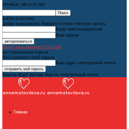
ПЯТНИЦА, 7 АВГУСТА, 2026
войти в систему
Добро пожаловать! Войдите в свою учётную запись
Ваше имя пользователя
Ваш пароль
Forgot your password? Get help
восстановление пароля
Восстановите свой пароль
Ваш адрес электронной почты
Пароль будет выслан Вам по электронной почте.
Женский онлайн
Главная
журнал