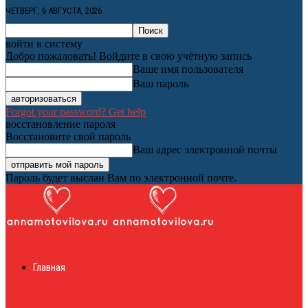
ЧЕТВЕРГ, 6 АВГУСТА, 2026
войти в систему
Добро пожаловать! Войдите в свою учётную запись
Ваше имя пользователя
Ваш пароль
Forgot your password? Get help
восстановление пароля
Восстановите свой пароль
Ваш адрес электронной почты
Пароль будет выслан Вам по электронной почте.
Женский онлайн
Главная
журнал