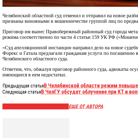
Челябинский областной суд отменил и отправил на новое разб
признаны виновными в мошенничестве группой лиц по предвар
Приговор им вынес Правобережный районный суд города метал
режима соответственно по части 4 статьи 159 УК РФ («Мошенни
«Суд апелляционной инстанции направил дело на новое судебное 
Форекс и Гатала предлагали гражданам услуги по погашению 
Челябинского областного суда.
Отметим, что, обжалуя приговор районного суда, адвокаты ос
имеющиеся в нем недостатки.
В Челябинской области режим повышен
Предыдущая статья
В ЧелГУ обсудят облучение при КТ и во
Следующая статья
ЭТО МОЖЕТ БЫТЬ ИНТЕРЕСНО
ЕЩЕ ОТ АВТОРА