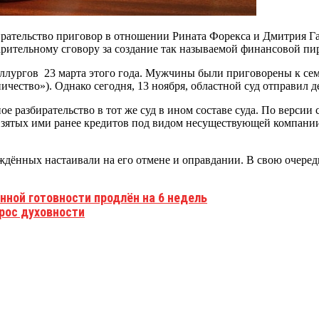
ирательство приговор в отношении Рината Форекса и Дмитрия Г
ительному сговору за создание так называемой финансовой пи
лургов 23 марта этого года. Мужчины были приговорены к сем
чество»). Однако сегодня, 13 ноября, областной суд отправил д
разбирательство в тот же суд в ином составе суда. По версии сл
взятых ими ранее кредитов под видом несуществующей компани
уждённых настаивали на его отмене и оправдании. В свою очере
ной готовности продлён на 6 недель
прос духовности