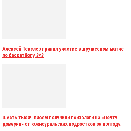
Алексей Текслер принял участие в дружеском матче
по баскетболу 3×3
Шесть тысяч писем получили психологи на «Почту
доверия» от южноуральских подростков за полгода