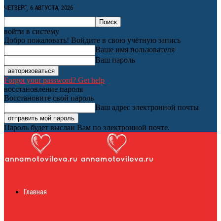
ЧЕТВЕРГ, 6 АВГУСТА, 2026
войти в систему
Добро пожаловать! Войдите в свою учётную запись
Ваше имя пользователя
Ваш пароль
Forgot your password? Get help
восстановление пароля
Восстановите свой пароль
Ваш адрес электронной почты
Пароль будет выслан Вам по электронной почте.
Женский онлайн
Главная
журнал