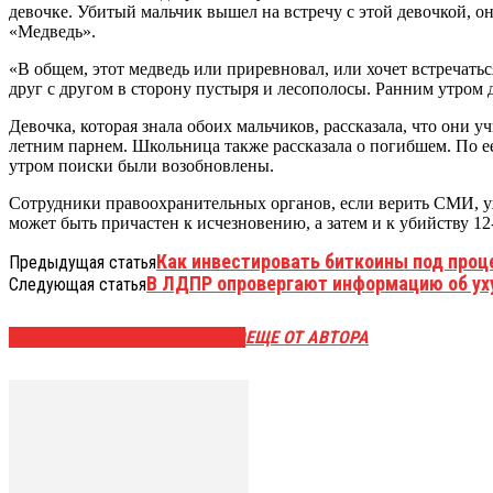
девочке. Убитый мальчик вышел на встречу с этой девочкой, он
«Медведь».
«В общем, этот медведь или приревновал, или хочет встречатьс
друг с другом в сторону пустыря и лесополосы. Ранним утром 
Девочка, которая знала обоих мальчиков, рассказала, что они у
летним парнем. Школьница также рассказала о погибшем. По ее 
утром поиски были возобновлены.
Сотрудники правоохранительных органов, если верить СМИ, уж
может быть причастен к исчезновению, а затем и к убийству 12
Как инвестировать биткоины под про
Предыдущая статья
В ЛДПР опровергают информацию об ух
Следующая статья
ЭТО МОЖЕТ БЫТЬ ИНТЕРЕСНО
ЕЩЕ ОТ АВТОРА