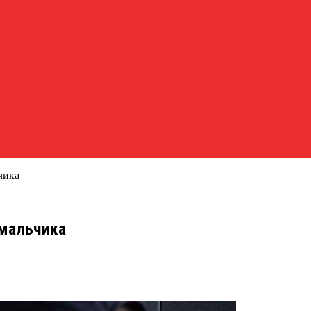
чика
 мальчика