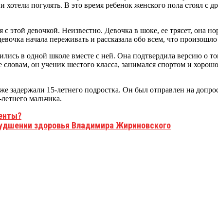
и хотели погулять. В это время ребенок женского пола стоял с 
я с этой девочкой. Неизвестно. Девочка в шоке, ее трясет, она 
девочка начала переживать и рассказала обо всем, что произош
чились в одной школе вместе с ней. Она подтвердила версию о то
словам, он ученик шестого класса, занимался спортом и хорошо 
е задержали 15-летнего подростка. Он был отправлен на допрос
-летнего мальчика.
центы?
удшении здоровья Владимира Жириновского