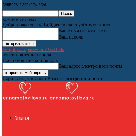
СУББОТА, 8 АВГУСТА, 2026
войти в систему
Добро пожаловать! Войдите в свою учётную запись
Ваше имя пользователя
Ваш пароль
Forgot your password? Get help
восстановление пароля
Восстановите свой пароль
Ваш адрес электронной почты
Пароль будет выслан Вам по электронной почте.
Женский онлайн ж
Главная