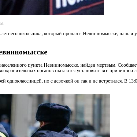
В.
 12-летнего школьника, который пропал в Невинномысске, нашли 
Невинномысске
 населенного пункта Невинномысске, найден мертвым. Сообщаетс
оохранительных органов пытаются установить все причинно-сле
оей одноклассницей, но с девочкой он так и не встретился. В 13