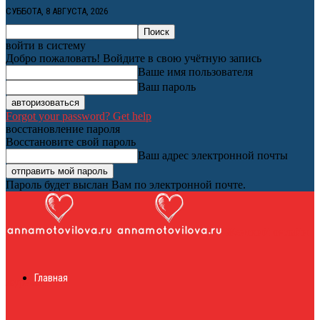
СУББОТА, 8 АВГУСТА, 2026
войти в систему
Добро пожаловать! Войдите в свою учётную запись
Ваше имя пользователя
Ваш пароль
Forgot your password? Get help
восстановление пароля
Восстановите свой пароль
Ваш адрес электронной почты
Пароль будет выслан Вам по электронной почте.
Женский онлайн
Главная
журнал