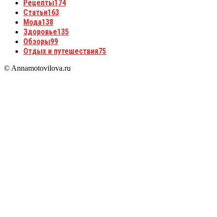
Рецепты
174
Статьи
163
Мода
138
Здоровье
135
Обзоры
99
Отдых и путешествия
75
© Annamotovilova.ru