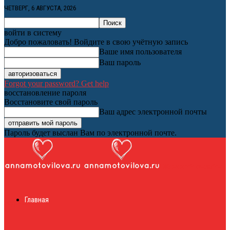
ЧЕТВЕРГ, 6 АВГУСТА, 2026
войти в систему
Добро пожаловать! Войдите в свою учётную запись
Ваше имя пользователя
Ваш пароль
Forgot your password? Get help
восстановление пароля
Восстановите свой пароль
Ваш адрес электронной почты
Пароль будет выслан Вам по электронной почте.
Женский онлайн
Главная
журнал