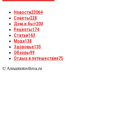
Новости
23064
Советы
228
Дом и быт
200
Рецепты
174
Статьи
163
Мода
138
Здоровье
135
Обзоры
99
Отдых и путешествия
75
© Annamotovilova.ru