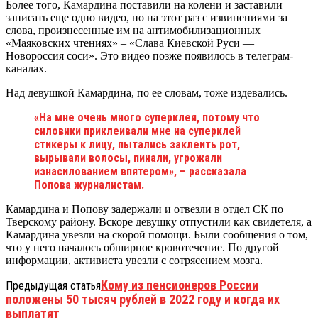
Более того, Камардина поставили на колени и заставили
записать еще одно видео, но на этот раз с извинениями за
слова, произнесенные им на антимобилизационных
«Маяковских чтениях» – «Слава Киевской Руси —
Новороссия соси». Это видео позже появилось в телеграм-
каналах.
Над девушкой Камардина, по ее словам, тоже издевались.
«На мне очень много суперклея, потому что
силовики приклеивали мне на суперклей
стикеры к лицу, пытались заклеить рот,
вырывали волосы, пинали, угрожали
изнасилованием впятером», – рассказала
Попова журналистам.
Камардина и Попову задержали и отвезли в отдел СК по
Тверскому району. Вскоре девушку отпустили как свидетеля, а
Камардина увезли на скорой помощи. Были сообщения о том,
что у него началось обширное кровотечение. По другой
информации, активиста увезли с сотрясением мозга.
Кому из пенсионеров России
Предыдущая статья
положены 50 тысяч рублей в 2022 году и когда их
выплатят