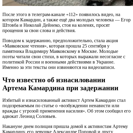
После этого в телеграм-канале «112» появилось видео, на
котором Камардин, а также ещё два молодых человека — Егор
Штовба и Николай Дейнеко, стоя на коленях, просят
прощения за свои слова и действия.
Поводом к задержанию, предположительно, стала акция
«Маяковские чтения», которая прошла 25 сентября у
памятника Владимиру Маяковскому в Москве. Молодые
поэты читали свои стихи, в которых выражали несогласие с
политикой России и военными действиями в Украине.
Именно за эти тексты они извиняются на видеозаписи.
Что известно об изнасиловании
Артема Камардина при задержании
Избитый и изнасилованный активист Артем Камардин стал
подозреваемым по статье о «возбуждении ненависти или
вражды с угрозой применения насилия». Об этом сообщил его
адвокат Леонид Соловьев.
Накануне днем полиция пришла домой к активистам Артему
Камардину, его девушке Александре Поповой и другу