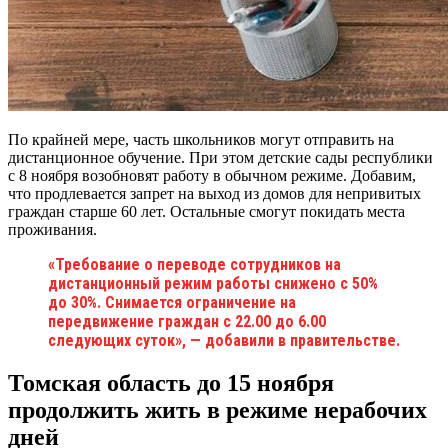
По крайней мере, часть школьников могут отправить на
дистанционное обучение. При этом детские сады республики
с 8 ноября возобновят работу в обычном режиме. Добавим,
что продлевается запрет на выход из домов для непривитых
граждан старше 60 лет. Остальные смогут покидать места
проживания.
«Требование о переводе сотрудников на
дистанционный режим работы снижено с 50%
до 30%. Снимается ограничение на
передвижение граждан с 22.00 до 6.00
следующих суток», — добавили в правительстве.
Томская область до 15 ноября
продолжить жить в режиме нерабочих
дней