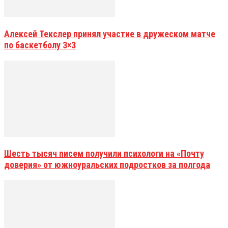
Алексей Текслер принял участие в дружеском матче
по баскетболу 3×3
Шесть тысяч писем получили психологи на «Почту
доверия» от южноуральских подростков за полгода