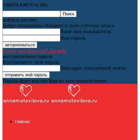
СУББОТА, 8 АВГУСТА, 2026
войти в систему
Добро пожаловать! Войдите в свою учётную запись
Ваше имя пользователя
Ваш пароль
Forgot your password? Get help
восстановление пароля
Восстановите свой пароль
Ваш адрес электронной почты
Пароль будет выслан Вам по электронной почте.
Женский онлайн
Главная
журнал