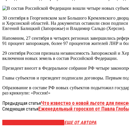
30 сентября в Георгиевском зале Большого Кремлевского двор
и Херсонской областей. На документах оставили свои подпис
Евгений Балицкий (Запорожье) и Владимир Сальдо (Херсон).
Напомним, 27 сентября в четырех регионах завершились рефер
91 процент запорожцев, более 97 процентов жителей ЛНР и бо
29 сентября Россия признала независимость Запорожской и Хе
включения новых земель в состав Российской Федерации.
Президент внесет в Федеральное собрание РФ четыре законопр
Главы субъектов и президент подписали договоры. Первым п
Образование в составе РФ новых субъектов подытожил государ
раз крикнули: «Россия!»
Что известно о новой льготе для пенси
Предыдущая статья
Еженедельный гороскоп от Павла Глобы с
Следующая статья
ЭТО МОЖЕТ БЫТЬ ИНТЕРЕСНО
ЕЩЕ ОТ АВТОРА