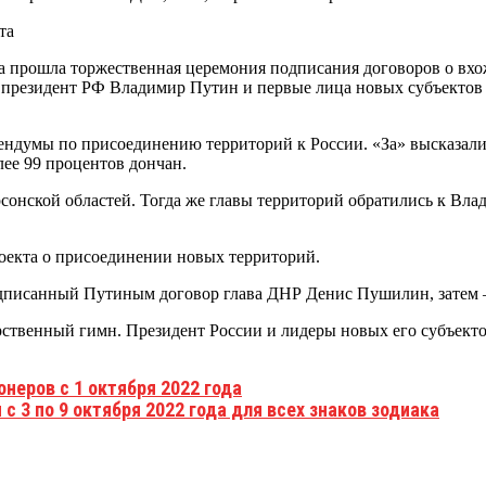
ца прошла торжественная церемония подписания договоров о вх
и президент РФ Владимир Путин и первые лица новых субъекто
ендумы по присоединению территорий к России. «За» высказали
лее 99 процентов дончан.
рсонской областей. Тогда же главы территорий обратились к В
оекта о присоединении новых территорий.
одписанный Путиным договор глава ДНР Денис Пушилин, затем 
ственный гимн. Президент России и лидеры новых его субъекто
онеров с 1 октября 2022 года
 3 по 9 октября 2022 года для всех знаков зодиака