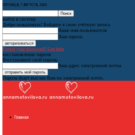
ПЯТНИЦА, 7 АВГУСТА, 2026
войти в систему
Добро пожаловать! Войдите в свою учётную запись
Ваше имя пользователя
Ваш пароль
Forgot your password? Get help
восстановление пароля
Восстановите свой пароль
Ваш адрес электронной почты
Пароль будет выслан Вам по электронной почте.
Женский онлайн ж
Главная