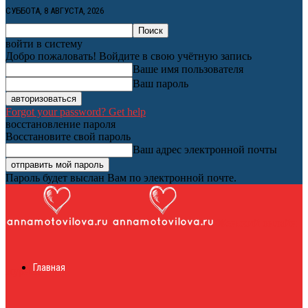
СУББОТА, 8 АВГУСТА, 2026
войти в систему
Добро пожаловать! Войдите в свою учётную запись
Ваше имя пользователя
Ваш пароль
Forgot your password? Get help
восстановление пароля
Восстановите свой пароль
Ваш адрес электронной почты
Пароль будет выслан Вам по электронной почте.
Женский онлайн
Главная
журнал