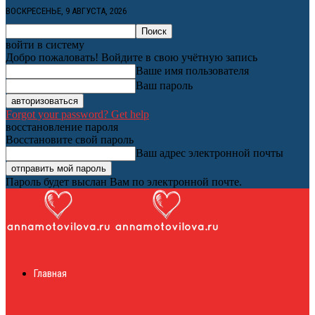
ВОСКРЕСЕНЬЕ, 9 АВГУСТА, 2026
войти в систему
Добро пожаловать! Войдите в свою учётную запись
Ваше имя пользователя
Ваш пароль
Forgot your password? Get help
восстановление пароля
Восстановите свой пароль
Ваш адрес электронной почты
Пароль будет выслан Вам по электронной почте.
Женский онлайн
Главная
журнал