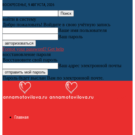
ВОСКРЕСЕНЬЕ, 9 АВГУСТА, 2026
войти в систему
Добро пожаловать! Войдите в свою учётную запись
Ваше имя пользователя
Ваш пароль
Forgot your password? Get help
восстановление пароля
Восстановите свой пароль
Ваш адрес электронной почты
Пароль будет выслан Вам по электронной почте.
Женский онлайн
Главная
журнал