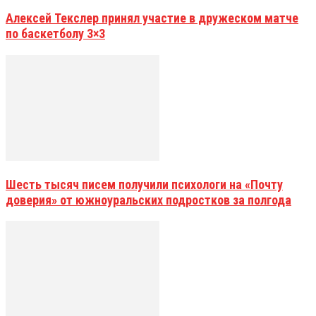
Алексей Текслер принял участие в дружеском матче
по баскетболу 3×3
Шесть тысяч писем получили психологи на «Почту
доверия» от южноуральских подростков за полгода