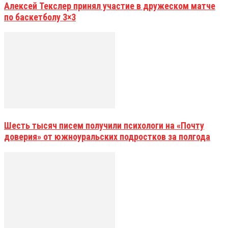
Алексей Текслер принял участие в дружеском матче
по баскетболу 3×3
Шесть тысяч писем получили психологи на «Почту
доверия» от южноуральских подростков за полгода