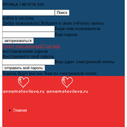
ПЯТНИЦА, 7 АВГУСТА, 2026
войти в систему
Добро пожаловать! Войдите в свою учётную запись
Ваше имя пользователя
Ваш пароль
Forgot your password? Get help
восстановление пароля
Восстановите свой пароль
Ваш адрес электронной почты
Пароль будет выслан Вам по электронной почте.
Женский онлайн
Главная
журнал