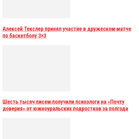
Алексей Текслер принял участие в дружеском матче
по баскетболу 3×3
Шесть тысяч писем получили психологи на «Почту
доверия» от южноуральских подростков за полгода