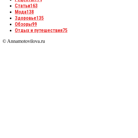
Статьи
163
Мода
138
Здоровье
135
Обзоры
99
Отдых и путешествия
75
© Annamotovilova.ru