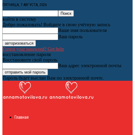
ПЯТНИЦА, 7 АВГУСТА, 2026
войти в систему
Добро пожаловать! Войдите в свою учётную запись
Ваше имя пользователя
Ваш пароль
Forgot your password? Get help
восстановление пароля
Восстановите свой пароль
Ваш адрес электронной почты
Пароль будет выслан Вам по электронной почте.
Женский онлайн
Главная
журнал