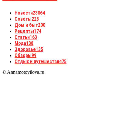
Новости
23064
Советы
228
Дом и быт
200
Рецепты
174
Статьи
163
Мода
138
Здоровье
135
Обзоры
99
Отдых и путешествия
75
© Annamotovilova.ru