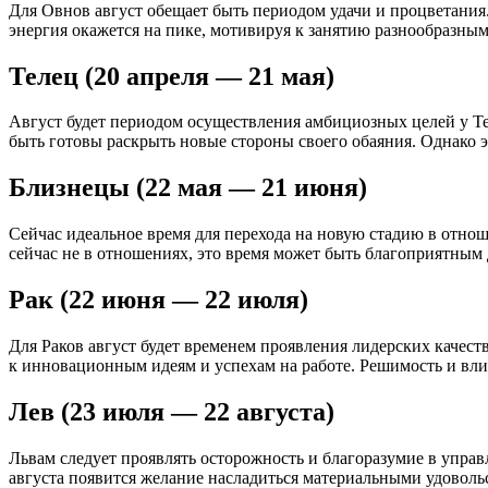
Для Овнов август обещает быть периодом удачи и процветания.
энергия окажется на пике, мотивируя к занятию разнообразны
Телец (20 апреля — 21 мая)
Август будет периодом осуществления амбициозных целей у Те
быть готовы раскрыть новые стороны своего обаяния. Однако э
Близнецы (22 мая — 21 июня)
Сейчас идеальное время для перехода на новую стадию в отно
сейчас не в отношениях, это время может быть благоприятным 
Рак (22 июня — 22 июля)
Для Раков август будет временем проявления лидерских каче
к инновационным идеям и успехам на работе. Решимость и вли
Лев (23 июля — 22 августа)
Львам следует проявлять осторожность и благоразумие в упра
августа появится желание насладиться материальными удоволь