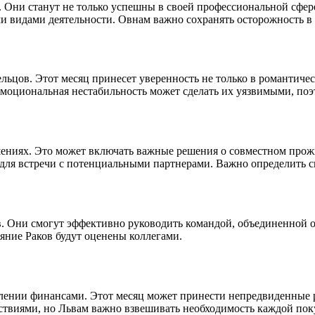
 Они станут не только успешны в своей профессиональной сфере
ми видами деятельности. Овнам важно сохранять осторожность в
льцов. Этот месяц принесет уверенность не только в романтиче
моциональная нестабильность может сделать их уязвимыми, поэт
шениях. Это может включать важные решения о совместном прож
для встречи с потенциальными партнерами. Важно определить св
ств. Они смогут эффективно руководить командой, объединенной
яние Раков будут оценены коллегами.
влении финансами. Этот месяц может принести непредвиденные р
ствиями, но Львам важно взвешивать необходимость каждой пок