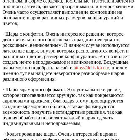
оттенком, в форме сердечка, постельные. Изготавливается из
прочного латекса, бывают прозрачными или непрозрачными.
Очень часто осуществляют выполнение композиции на
основании шаров различных размеров, конфигураций и
цветов;
· Шары с конфетти. Очень интересное решение, которое
действительно способно сделать праздник невероятно
роскошным, великолепным. В данном случае используется
латексные шары, внутри которых располагаются конфетти
различных цветов, размеров конфигураций. Это позволяет
создать нечто неподражаемое и великолепное. Воздушные
шары можно подобрать на сайте
https://delis.kh.ua/
, причем
именно тут вы найдете невероятное разнообразие шаров
различного оформления;
· Шары мраморного формата. Это уникальное изделие,
которое изготавливается вручную, так как покрываются
акриловыми красками, благодаря этому провоцируются
создание мраморного облика, а также формируются
возможность получить нестандартные решения, так как
ручная обработка позволяет каждый шарик сделать
индивидуальным и неподражаемым;
· Фольгированные шары. Очень интересный вариант
оформления, так как фольгированные шары способны