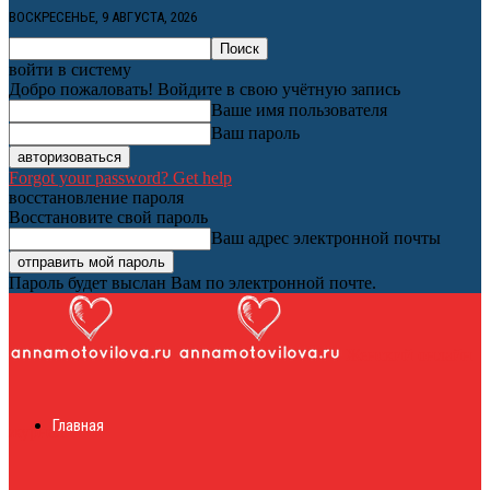
ВОСКРЕСЕНЬЕ, 9 АВГУСТА, 2026
войти в систему
Добро пожаловать! Войдите в свою учётную запись
Ваше имя пользователя
Ваш пароль
Forgot your password? Get help
восстановление пароля
Восстановите свой пароль
Ваш адрес электронной почты
Пароль будет выслан Вам по электронной почте.
Женский онлайн
Главная
журнал