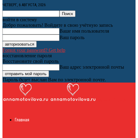
ЧЕТВЕРГ, 6 АВГУСТА, 2026
войти в систему
Добро пожаловать! Войдите в свою учётную запись
Ваше имя пользователя
Ваш пароль
Forgot your password? Get help
восстановление пароля
Восстановите свой пароль
Ваш адрес электронной почты
Пароль будет выслан Вам по электронной почте.
Женский онлайн
Главная
журнал