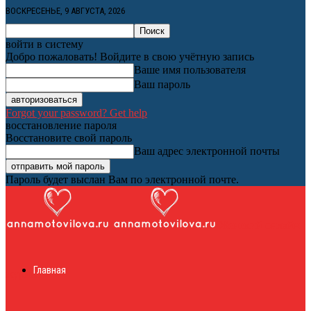
ВОСКРЕСЕНЬЕ, 9 АВГУСТА, 2026
войти в систему
Добро пожаловать! Войдите в свою учётную запись
Ваше имя пользователя
Ваш пароль
Forgot your password? Get help
восстановление пароля
Восстановите свой пароль
Ваш адрес электронной почты
Пароль будет выслан Вам по электронной почте.
Женский онлайн
Главная
журнал