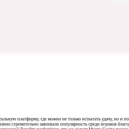
деальную платформу, где можно не только испытать удачу, но и п
азино стремительно завоевало популярность среди игроков благ