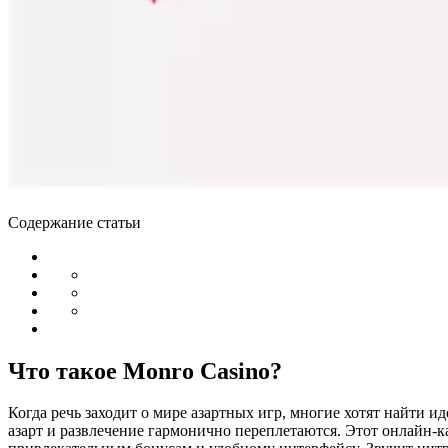
Содержание статьи
Что такое Monro Casino?
Когда речь заходит о мире азартных игр, многие хотят найти и
азарт и развлечение гармонично переплетаются. Этот онлайн-к