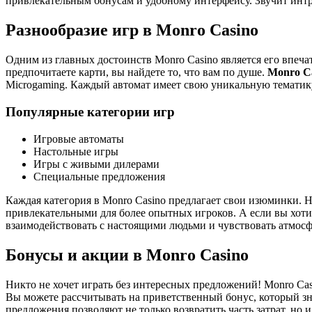
привлекательным бонусам и удобному интерфейсу. Звучит интр
Разнообразие игр в Monro Casino
Одним из главных достоинств Monro Casino является его впеча
предпочитаете карти, вы найдете то, что вам по душе.
Monro C
Microgaming. Каждый автомат имеет свою уникальную тематику
Популярные категории игр
Игровые автоматы
Настольные игры
Игры с живыми дилерами
Специальные предложения
Каждая категория в Monro Casino предлагает свои изюминки. Н
привлекательными для более опытных игроков. А если вы хоти
взаимодействовать с настоящими людьми и чувствовать атмосфе
Бонусы и акции в Monro Casino
Никто не хочет играть без интересных предложений! Monro Casi
Вы можете рассчитывать на приветственный бонус, который зн
предложения позволяют не только возвратить часть затрат, но