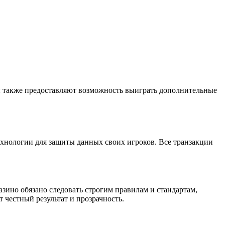
ы также предоставляют возможность выиграть дополнительные
технологии для защиты данных своих игроков. Все транзакции
азино обязано следовать строгим правилам и стандартам,
 честный результат и прозрачность.