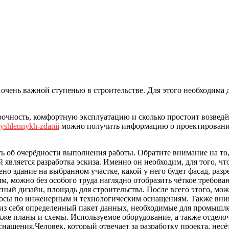
 очень важной ступенью в строительстве. Для этого необходима 
рочность, комфортную эксплуатацию и сколько простоит возвед
myshlennykh-zdanii
можно получить информацию о проектировании
ть об очерёдности выполнения работы. Обратите внимание на то,
вляется разработка эскиза. Именно он необходим, для того, ч
но здание на выбранном участке, какой у него будет фасад, разр
 можно без особого труда наглядно отобразить чёткое требован
тный дизайн, площадь для строительства. После всего этого, м
росы по инженерным и технологическим оснащениям. Также вним
 из себя определенный пакет данных, необходимые для промышл
кже планы и схемы. Используемое оборудование, а также отдело
нащения.Человек, который отвечает за разработку проекта, несё