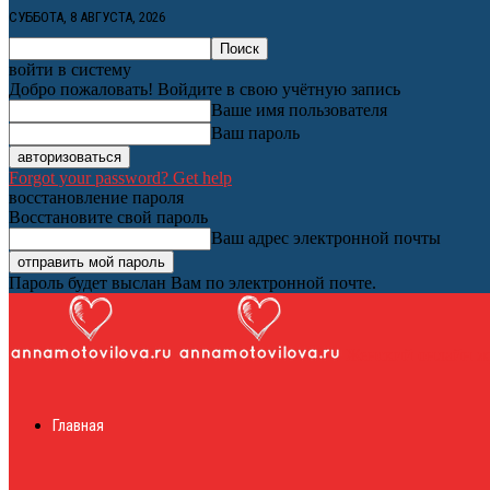
СУББОТА, 8 АВГУСТА, 2026
войти в систему
Добро пожаловать! Войдите в свою учётную запись
Ваше имя пользователя
Ваш пароль
Forgot your password? Get help
восстановление пароля
Восстановите свой пароль
Ваш адрес электронной почты
Пароль будет выслан Вам по электронной почте.
Женский онлайн ж
Главная