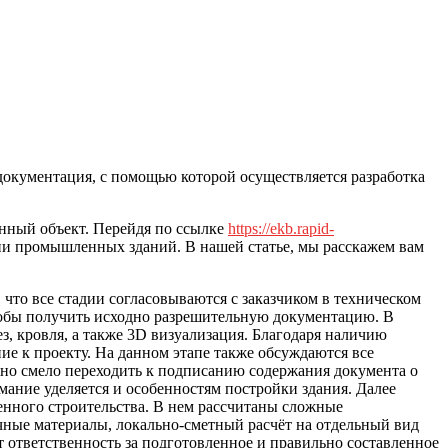
документация, с помощью которой осуществляется разработка
ённый объект. Перейдя по ссылке
https://ekb.rapid-
 промышленных зданий. В нашей статье, мы расскажем вам
 что все стадии согласовываются с заказчиком в техническом
тобы получить исходно разрешительную документацию. В
ез, кровля, а также 3D визуализация. Благодаря наличию
ие к проекту. На данном этапе также обсуждаются все
ожно смело переходить к подписанию содержания документа о
ание уделяется и особенностям постройки здания. Далее
енного строительства. В нем рассчитаны сложные
чные материалы, локально-сметный расчёт на отдельный вид
т ответственность за подготовленное и правильно составленное