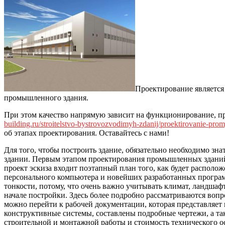
Проектирование является
промышленного здания.
При этом качество напрямую зависит на функционирование, п
building.ru/stroitelstvo-bystrovozvodimyh-zdanij/proektirovanie-pro
об этапах проектирования. Оставайтесь с нами!
Для того, чтобы построить здание, обязательно необходимо зна
здании. Первым этапом проектирования промышленных зданий я
проект эскиза входит поэтапный план того, как будет расположе
персонального компьютера и новейших разработанных программ,
тонкости, потому, что очень важно учитывать климат, ландшаф
начале постройки. Здесь более подробно рассматриваются воп
можно перейти к рабочей документации, которая представляет
конструктивные системы, составлены подробные чертежи, а та
строительной и монтажной работы и стоимость технического ос