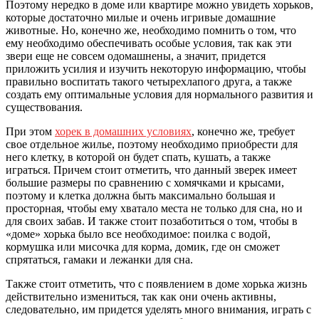
Поэтому нередко в доме или квартире можно увидеть хорьков,
которые достаточно милые и очень игривые домашние
животные. Но, конечно же, необходимо помнить о том, что
ему необходимо обеспечивать особые условия, так как эти
звери еще не совсем одомашнены, а значит, придется
приложить усилия и изучить некоторую информацию, чтобы
правильно воспитать такого четырехлапого друга, а также
создать ему оптимальные условия для нормального развития и
существования.
При этом
хорек в домашних условиях
, конечно же, требует
свое отдельное жилье, поэтому необходимо приобрести для
него клетку, в которой он будет спать, кушать, а также
играться. Причем стоит отметить, что данный зверек имеет
большие размеры по сравнению с хомячками и крысами,
поэтому и клетка должна быть максимально большая и
просторная, чтобы ему хватало места не только для сна, но и
для своих забав. И также стоит позаботиться о том, чтобы в
«доме» хорька было все необходимое: поилка с водой,
кормушка или мисочка для корма, домик, где он сможет
спрятаться, гамаки и лежанки для сна.
Также стоит отметить, что с появлением в доме хорька жизнь
действительно измениться, так как они очень активны,
следовательно, им придется уделять много внимания, играть с