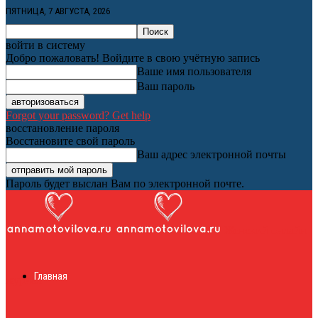
ПЯТНИЦА, 7 АВГУСТА, 2026
войти в систему
Добро пожаловать! Войдите в свою учётную запись
Ваше имя пользователя
Ваш пароль
Forgot your password? Get help
восстановление пароля
Восстановите свой пароль
Ваш адрес электронной почты
Пароль будет выслан Вам по электронной почте.
Женский онлайн
Главная
журнал