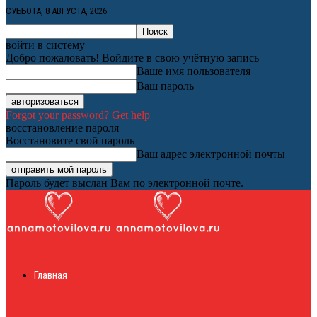
СУББОТА, 8 АВГУСТА, 2026
войти в систему
Добро пожаловать! Войдите в свою учётную запись
Ваше имя пользователя
Ваш пароль
Forgot your password? Get help
восстановление пароля
Восстановите свой пароль
Ваш адрес электронной почты
Пароль будет выслан Вам по электронной почте.
Женский онлайн
Главная
журнал