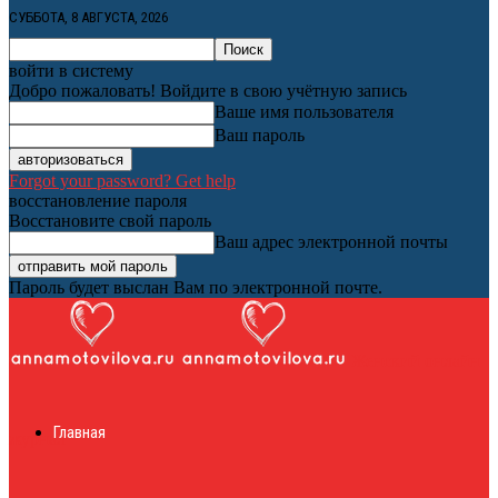
СУББОТА, 8 АВГУСТА, 2026
войти в систему
Добро пожаловать! Войдите в свою учётную запись
Ваше имя пользователя
Ваш пароль
Forgot your password? Get help
восстановление пароля
Восстановите свой пароль
Ваш адрес электронной почты
Пароль будет выслан Вам по электронной почте.
Женский онлайн
Главная
журнал