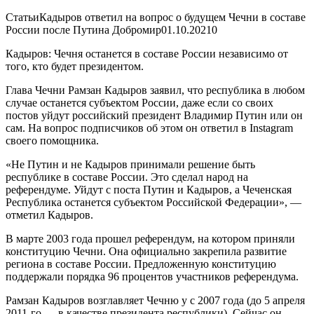
СтатьиКадыров ответил на вопрос о будущем Чечни в составе
России после Путина Добромир
01.10.2021
0
Кадыров: Чечня останется в составе России независимо от
того, кто будет президентом.
Глава Чечни Рамзан Кадыров заявил, что республика в любом
случае останется субъектом России, даже если со своих
постов уйдут российский президент Владимир Путин или он
сам. На вопрос подписчиков об этом он ответил в Instagram
своего помощника.
«Не Путин и не Кадыров принимали решение быть
республике в составе России. Это сделал народ на
референдуме. Уйдут с поста Путин и Кадыров, а Чеченская
Республика останется субъектом Российской Федерации», —
отметил Кадыров.
В марте 2003 года прошел референдум, на котором приняли
конституцию Чечни. Она официально закрепила развитие
региона в составе России. Предложенную конституцию
поддержали порядка 96 процентов участников референдума.
Рамзан Кадыров возглавляет Чечню у с 2007 года (до 5 апреля
2011-го — в качестве президента республики). Сейчас он