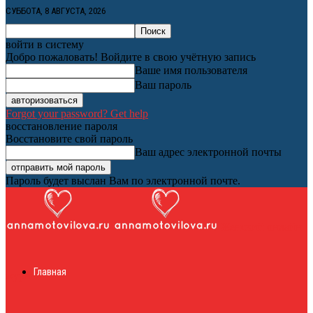
СУББОТА, 8 АВГУСТА, 2026
войти в систему
Добро пожаловать! Войдите в свою учётную запись
Ваше имя пользователя
Ваш пароль
Forgot your password? Get help
восстановление пароля
Восстановите свой пароль
Ваш адрес электронной почты
Пароль будет выслан Вам по электронной почте.
Женский онлайн
Главная
журнал