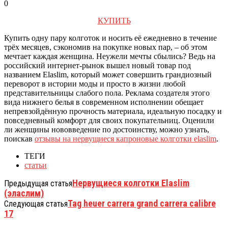
0
КУПИТЬ
Купить одну пару колготок и носить её ежедневно в течение
трёх месяцев, сэкономив на покупке новых пар, – об этом
мечтает каждая женщина. Неужели мечты сбылись? Ведь на
российский интернет-рынок вышел новый товар под
названием Elaslim, который может совершить грандиозный
переворот в истории моды и просто в жизни любой
представительницы слабого пола. Реклама создателя этого
вида нижнего белья в современном исполнении обещает
непревзойдённую прочность материала, идеальную посадку и
повседневный комфорт для своих покупательниц. Оценили
ли женщины нововведение по достоинству, можно узнать,
поискав
отзывы на нервущиеся капроновые колготки elaslim
.
ТЕГИ
статьи
Нервущиеся колготки Elaslim
Предыдущая статья
(эласлим)
Tag heuer carrera grand carrera calibre
Следующая статья
17