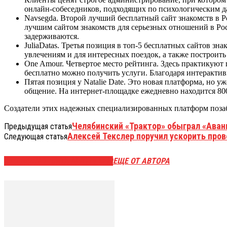
онлайн-собеседников, подходящих по психологическим 
Navsegda. Второй лучший бесплатный сайт знакомств в 
лучшим сайтом знакомств для серьезных отношений в Рос
задерживаются.
JuliaDatas. Третья позиция в топ-5 бесплатных сайтов з
увлечениям и для интересных поездок, а также построит
One Amour. Четвертое место рейтинга. Здесь практикуют 
бесплатно можно получить услуги. Благодаря интеракти
Пятая позиция у Natalie Date. Это новая платформа, но 
общение. На интернет-площадке ежедневно находится 800 
Создатели этих надежных специализированных платформ поза
Челябинский «Трактор» обыграл «Аван
Предыдущая статья
Алексей Текслер поручил ускорить пров
Следующая статья
ЭТО МОЖЕТ БЫТЬ ИНТЕРЕСНО
ЕЩЕ ОТ АВТОРА