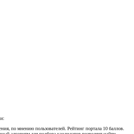
и:
ния, по мнению пользователей. Рейтинг портала 10 баллов.
анный алгоритм для подбора кандидатов позволяет найти