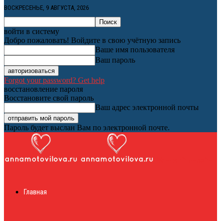
ВОСКРЕСЕНЬЕ, 9 АВГУСТА, 2026
войти в систему
Добро пожаловать! Войдите в свою учётную запись
Ваше имя пользователя
Ваш пароль
Forgot your password? Get help
восстановление пароля
Восстановите свой пароль
Ваш адрес электронной почты
Пароль будет выслан Вам по электронной почте.
Женский онлайн
Главная
журнал