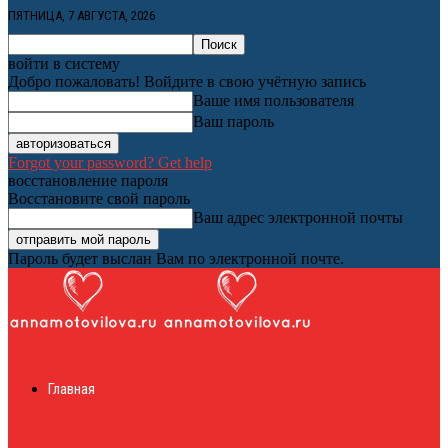
ПЯТНИЦА, 7 АВГУСТА, 2026
войти в систему
Добро пожаловать! Войдите в свою учётную запись
Ваше имя пользователя
Ваш пароль
Forgot your password? Get help
восстановление пароля
Восстановите свой пароль
Ваш адрес электронной почты
Пароль будет выслан Вам по электронной почте.
Женский онлайн
Главная
журнал