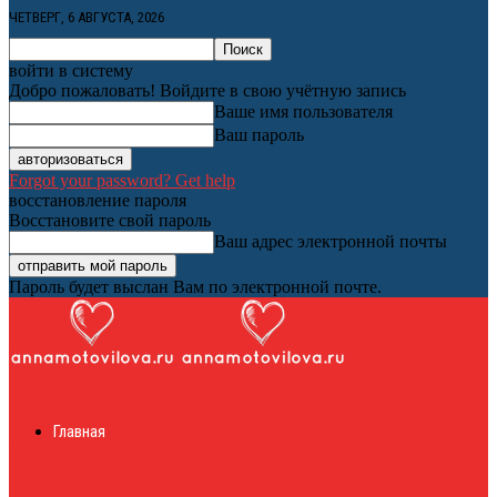
ЧЕТВЕРГ, 6 АВГУСТА, 2026
войти в систему
Добро пожаловать! Войдите в свою учётную запись
Ваше имя пользователя
Ваш пароль
Forgot your password? Get help
восстановление пароля
Восстановите свой пароль
Ваш адрес электронной почты
Пароль будет выслан Вам по электронной почте.
Женский онлайн
Главная
журнал