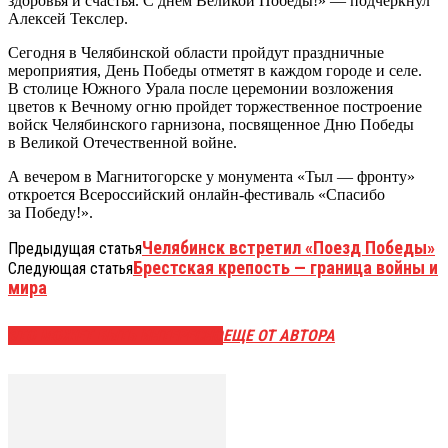
здоровья и счастья. С днем Великой Победы!» — подчеркнул
Алексей Текслер.
Сегодня в Челябинской области пройдут праздничные
мероприятия, День Победы отметят в каждом городе и селе.
В столице Южного Урала после церемонии возложения
цветов к Вечному огню пройдет торжественное построение
войск Челябинского гарнизона, посвященное Дню Победы
в Великой Отечественной войне.
А вечером в Магнитогорске у монумента «Тыл — фронту»
откроется Всероссийский онлайн-фестиваль «Спасибо
за Победу!».
Челябинск встретил «Поезд Победы»
Предыдущая статья
Брестская крепость — граница войны и
Следующая статья
мира
ЭТО МОЖЕТ БЫТЬ ИНТЕРЕСНО
ЕЩЕ ОТ АВТОРА