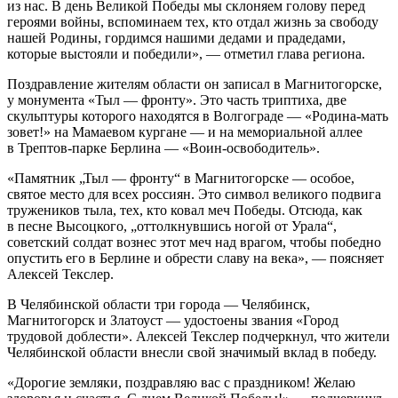
из нас. В день Великой Победы мы склоняем голову перед
героями войны, вспоминаем тех, кто отдал жизнь за свободу
нашей Родины, гордимся нашими дедами и прадедами,
которые выстояли и победили», — отметил глава региона.
Поздравление жителям области он записал в Магнитогорске,
у монумента «Тыл — фронту». Это часть триптиха, две
скульптуры которого находятся в Волгограде — «Родина-мать
зовет!» на Мамаевом кургане — и на мемориальной аллее
в Трептов-парке Берлина — «Воин-освободитель».
«Памятник „Тыл — фронту“ в Магнитогорске — особое,
святое место для всех россиян. Это символ великого подвига
тружеников тыла, тех, кто ковал меч Победы. Отсюда, как
в песне Высоцкого, „оттолкнувшись ногой от Урала“,
советский солдат вознес этот меч над врагом, чтобы победно
опустить его в Берлине и обрести славу на века», — поясняет
Алексей Текслер.
В Челябинской области три города — Челябинск,
Магнитогорск и Златоуст — удостоены звания «Город
трудовой доблести». Алексей Текслер подчеркнул, что жители
Челябинской области внесли свой значимый вклад в победу.
«Дорогие земляки, поздравляю вас с праздником! Желаю