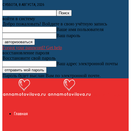
СУББОТА, 8 АВГУСТА, 2026
войти в систему
Добро пожаловать! Войдите в свою учётную запись
Ваше имя пользователя
Ваш пароль
Forgot your password? Get help
восстановление пароля
Восстановите свой пароль
Ваш адрес электронной почты
Пароль будет выслан Вам по электронной почте.
Женский онлайн
Главная
журнал